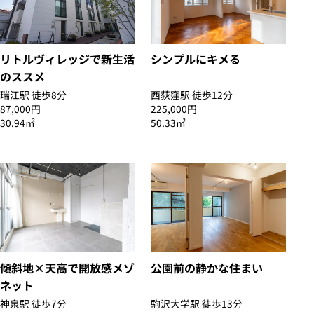
リトルヴィレッジで新生活
シンプルにキメる
のススメ
瑞江駅 徒歩8分
西荻窪駅 徒歩12分
87,000円
225,000円
30.94㎡
50.33㎡
傾斜地×天高で開放感メゾ
公園前の静かな住まい
ネット
神泉駅 徒歩7分
駒沢大学駅 徒歩13分