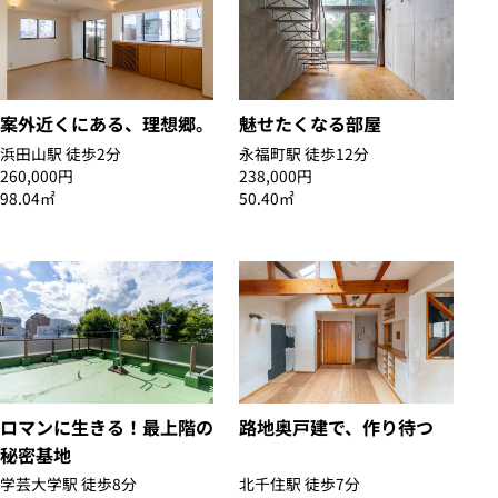
案外近くにある、理想郷。
魅せたくなる部屋
浜田山駅 徒歩2分
永福町駅 徒歩12分
260,000円
238,000円
98.04㎡
50.40㎡
ロマンに生きる！最上階の
路地奥戸建で、作り待つ
秘密基地
学芸大学駅 徒歩8分
北千住駅 徒歩7分