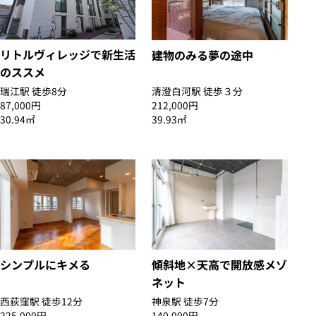
リトルヴィレッジで新生活
建物のみる夢の途中
のススメ
瑞江駅 徒歩8分
清澄白河駅 徒歩３分
87,000円
212,000円
30.94㎡
39.93㎡
シンプルにキメる
傾斜地×天高で開放感メゾ
ネット
西荻窪駅 徒歩12分
神泉駅 徒歩7分
225,000円
140,000円