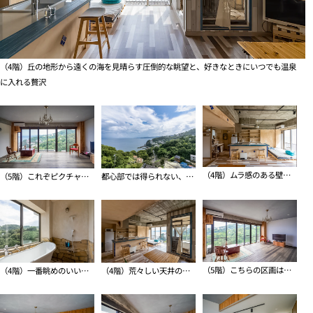
（4階）丘の地形から遠くの海を見晴らす圧倒的な眺望と、好きなときにいつでも温泉
に入れる贅沢
（4階）ムラ感のある壁がどこかメキシコっぽい4階の区画
（5階）これぞピクチャーウィンドウ
都心部では得られない、圧倒的に気持ちがいい眺め
（5階）こちらの区画は眺めのいい場所はリビングにしました
（4階）一番眺めのいい場所にバスルームを持ってきました
（4階）荒々しい天井のテクスチャーと柔らかな印象の壁面がいいバランス