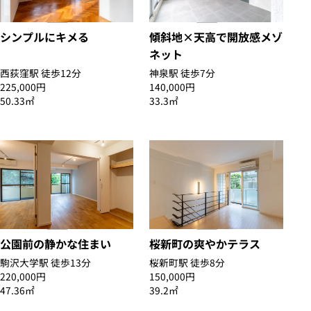
シンプルにキメる
傾斜地×天高で開放感メゾ
ネット
西荻窪駅 徒歩12分
神泉駅 徒歩7分
225,000円
140,000円
50.33㎡
33.3㎡
公園前の静かな住まい
桜新町の爽やかテラス
駒沢大学駅 徒歩13分
桜新町駅 徒歩8分
220,000円
150,000円
47.36㎡
39.2㎡