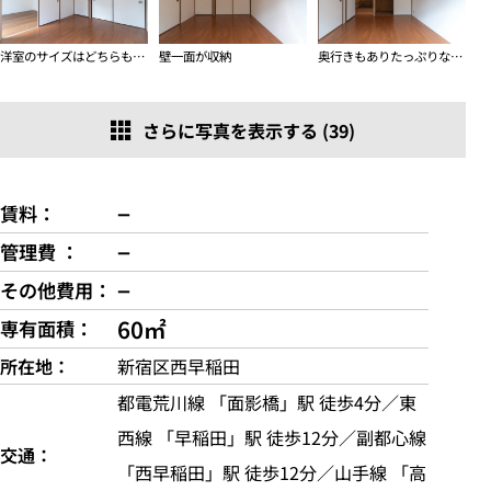
洋室のサイズはどちらも６畳半
壁一面が収納
奥行きもありたっぷりな収納力
さらに写真を表示する (39)
−
賃料
−
管理費
−
その他費用
60㎡
専有面積
所在地
新宿区西早稲田
都電荒川線 「面影橋」駅 徒歩4分／東
西線 「早稲田」駅 徒歩12分／副都心線
交通
「西早稲田」駅 徒歩12分／山手線 「高