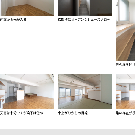
内窓から光が入る
玄関横にオープンなシューズクローゼット的土間空間
奥の扉を開
天高は十分ですが梁下は低め
小上がりからの目線
梁の存在が