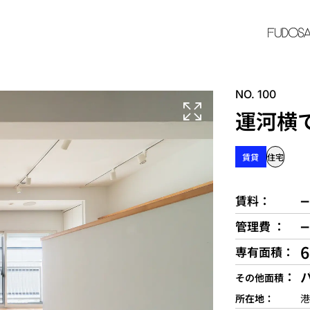
NO. 100
運河横
賃貸
住宅
−
賃料
−
管理費
専有面積
その他面積
所在地
港