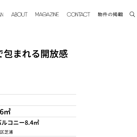
で包まれる開放感
66㎡
バルコニー8.4㎡
区芝浦