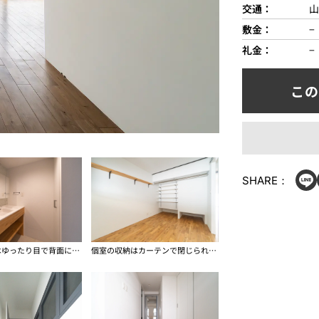
交通
山
敷金
−
礼金
−
SHARE：
洗面脱衣所はゆったり目で背面に収納あり
個室の収納はカーテンで閉じられるオープンクローゼット的なもの