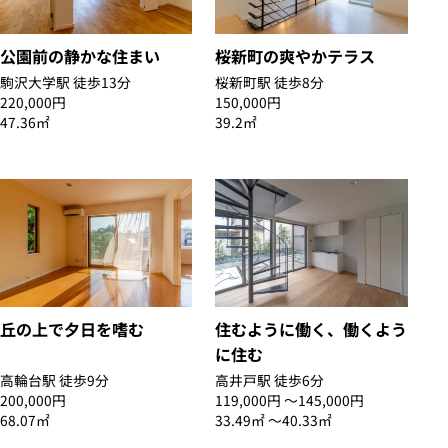
公園前の静かな住まい
桜新町の爽やかテラス
駒沢大学駅 徒歩13分
桜新町駅 徒歩8分
220,000円
150,000円
47.36㎡
39.2㎡
丘の上で夕日を嗜む
住むように働く、働くよう
に住む
高輪台駅 徒歩9分
高井戸駅 徒歩6分
200,000円
119,000円 〜145,000円
68.07㎡
33.49㎡ 〜40.33㎡