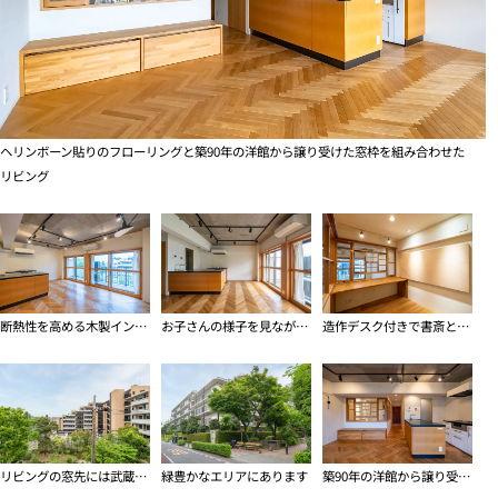
ヘリンボーン貼りのフローリングと築90年の洋館から譲り受けた窓枠を組み合わせた
リビング
断熱性を高める木製インナーサッシ
お子さんの様子を見ながら料理ができるキッチン
造作デスク付きで書斎としても使える寝室
リビングの窓先には武蔵野エリアらしい眺めが広がります
緑豊かなエリアにあります
築90年の洋館から譲り受けた窓枠や建具を組み合わせたリビング