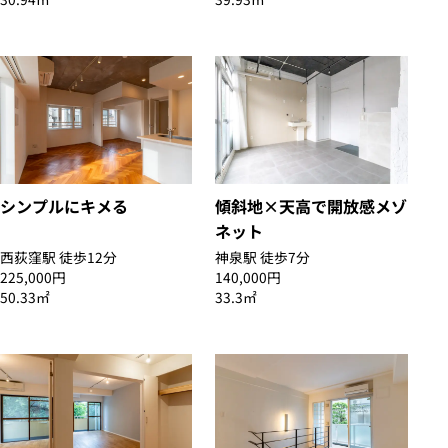
シンプルにキメる
傾斜地×天高で開放感メゾ
ネット
西荻窪駅 徒歩12分
神泉駅 徒歩7分
225,000円
140,000円
50.33㎡
33.3㎡