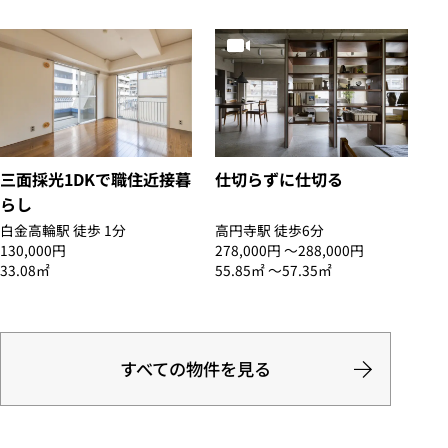
三面採光1DKで職住近接暮
仕切らずに仕切る
らし
白金高輪駅 徒歩 1分
高円寺駅 徒歩6分
130,000円
278,000円 〜288,000円
33.08㎡
55.85㎡ 〜57.35㎡
すべての物件を見る