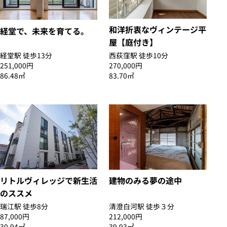
和洋折衷なヴィンテージ平
経堂で、未来を育てる。
屋【庭付き】
経堂駅 徒歩13分
西荻窪駅 徒歩10分
251,000円
270,000円
86.48㎡
83.70㎡
リトルヴィレッジで新生活
建物のみる夢の途中
のススメ
瑞江駅 徒歩8分
清澄白河駅 徒歩３分
87,000円
212,000円
30.94㎡
39.93㎡