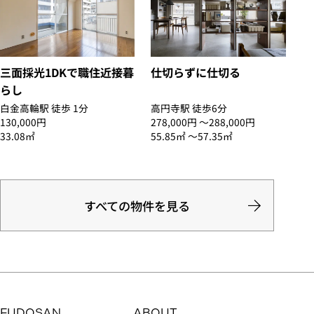
三面採光1DKで職住近接暮
仕切らずに仕切る
らし
白金高輪駅 徒歩 1分
高円寺駅 徒歩6分
130,000円
278,000円 〜288,000円
33.08㎡
55.85㎡ 〜57.35㎡
すべての物件を見る
FUDOSAN
ABOUT