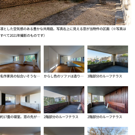
凛とした空気感のある豊かな共用庭。写真右上に見える窓が当物件の区画（※写真は
すべて2021年撮影のものです）
名作家具の似合いそうなリビング
からし色のソファは造り付け。海外のアパートメント感のあるダイニング
3階部分のルーフテラス
約17畳の寝室。窓の先がルーフテラス
2階部分のルーフテラス
2階部分のルーフテラス