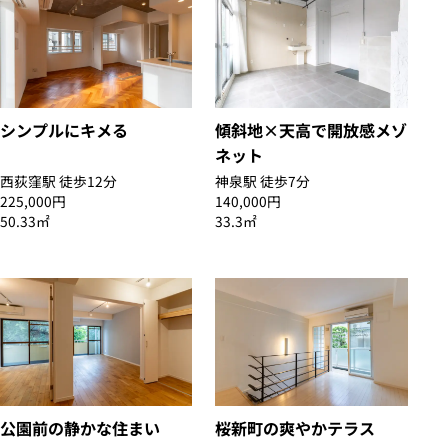
シンプルにキメる
傾斜地×天高で開放感メゾ
ネット
西荻窪駅 徒歩12分
神泉駅 徒歩7分
225,000円
140,000円
50.33㎡
33.3㎡
公園前の静かな住まい
桜新町の爽やかテラス