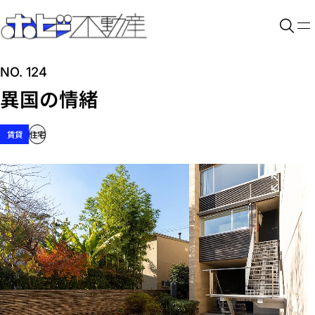
NO. 124
異国の情緒
賃貸
住宅