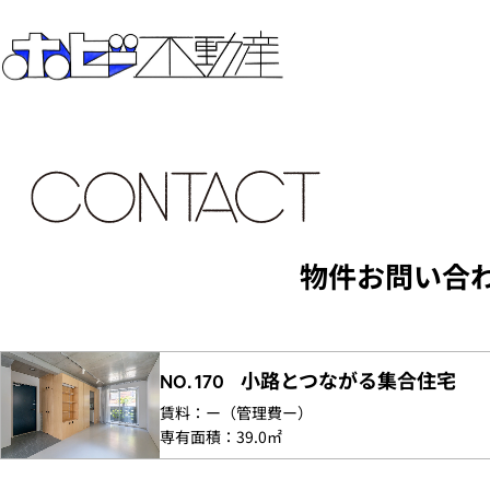
物件お問い合
小路とつながる集合住宅
NO. 170
賃料：
ー
（管理費
ー）
専有面積：
39.0㎡