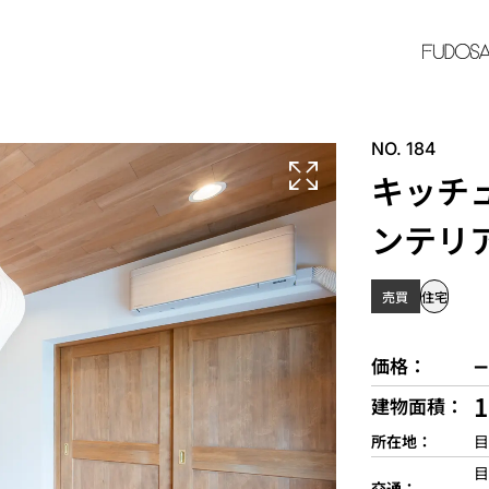
NO. 184
キッチ
ンテリ
売買
住宅
−
価格
建物面積
所在地
目
目
交通