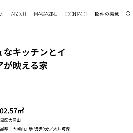
ュなキッチンとイ
アが映える家
102.57㎡
黒区大岡山
黒線「大岡山」駅 徒歩9分／大井町線