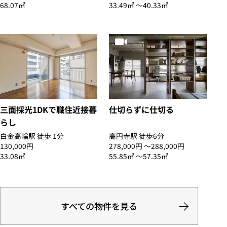
68.07㎡
33.49㎡ 〜40.33㎡
三面採光1DKで職住近接暮
仕切らずに仕切る
らし
白金高輪駅 徒歩 1分
高円寺駅 徒歩6分
130,000円
278,000円 〜288,000円
33.08㎡
55.85㎡ 〜57.35㎡
すべての物件を見る