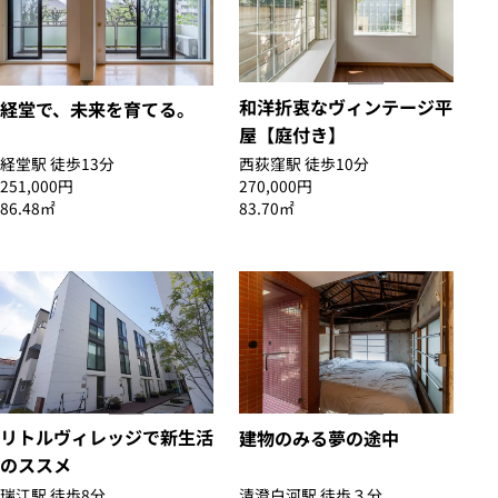
和洋折衷なヴィンテージ平
経堂で、未来を育てる。
屋【庭付き】
経堂駅 徒歩13分
西荻窪駅 徒歩10分
251,000円
270,000円
86.48㎡
83.70㎡
リトルヴィレッジで新生活
建物のみる夢の途中
のススメ
瑞江駅 徒歩8分
清澄白河駅 徒歩３分