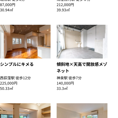
87,000円
212,000円
30.94㎡
39.93㎡
シンプルにキメる
傾斜地×天高で開放感メゾ
ネット
西荻窪駅 徒歩12分
神泉駅 徒歩7分
225,000円
140,000円
50.33㎡
33.3㎡