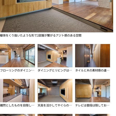
躯体をくり抜いたような形で2部屋が繋がるアジト感のある空間
フローリングのダイニングスペース
ダイニングとリビングは床レベルの違いによりゆるやかに空間が分かれます
タイルと木の素材感の違いがユニークな玄関スペース
雑然としたものを目隠ししておけるキッチンは来客を迎える想定
天高を活かしてやぐらのような物置台が組まれたリビング
テレビは普段は隠しておけます（テレビは残置物として備付）