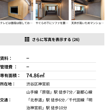
テレビは普段は隠しておけます（テレビは残置物として備付）
やぐらの下にソファを置いて、来客時にはサッと隠すこともできます
天井が高いためマンションでは珍しく天井カセット式エアコンが設置済み
さらに写真を表示する (26)
−
賃料
−
管理費
74.86㎡
専有面積
所在地
渋谷区神宮前
山手線「原宿」駅 徒歩7分／副都心線
交通
「北参道」駅 徒歩6分／千代田線「明
治神宮前」駅 徒歩10分