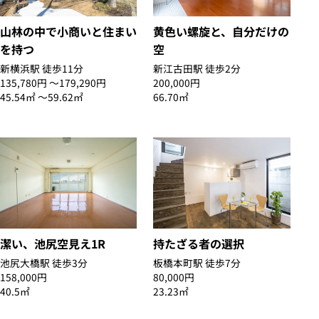
山林の中で小商いと住まい
黄色い螺旋と、自分だけの
を持つ
空
新横浜駅 徒歩11分
新江古田駅 徒歩2分
135,780円 〜179,290円
200,000円
45.54㎡ 〜59.62㎡
66.70㎡
潔い、池尻空見え1R
持たざる者の選択
池尻大橋駅 徒歩3分
板橋本町駅 徒歩7分
158,000円
80,000円
40.5㎡
23.23㎡