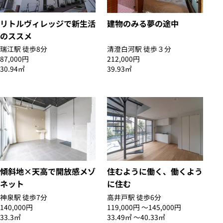
リトルヴィレッジで新生活
建物のみる夢の途中
のススメ
瑞江駅 徒歩8分
清澄白河駅 徒歩３分
87,000円
212,000円
30.94㎡
39.93㎡
傾斜地×天高で開放感メゾ
住むように働く、働くよう
ネット
に住む
神泉駅 徒歩7分
高井戸駅 徒歩6分
140,000円
119,000円 〜145,000円
33.3㎡
33.49㎡ 〜40.33㎡