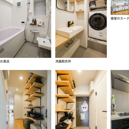
寝室のカー
お風呂
洗面脱衣所