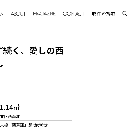
ず続く、愛しの西
し
41.14㎡
並区西荻北
央線「西荻窪」駅 徒歩6分