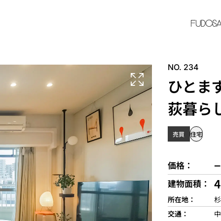
NO. 234
ひとま
荻暮ら
売買
住宅
−
価格
建物面積
所在地
杉
交通
中