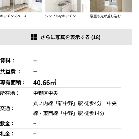
キッチンスペース
シンプルなキッチン
寝室も光が差し込む
さらに写真を表示する (18)
−
賃料
−
共益費
40.66㎡
専有面積
所在地
中野区中央
丸ノ内線「新中野」駅 徒歩4分／中央
交通
線・東西線「中野」駅 徒歩14分
敷金
−
礼金
−