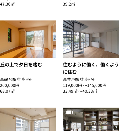
47.36㎡
39.2㎡
丘の上で夕日を嗜む
住むように働く、働くよう
に住む
高輪台駅 徒歩9分
高井戸駅 徒歩6分
200,000円
119,000円 〜145,000円
68.07㎡
33.49㎡ 〜40.33㎡