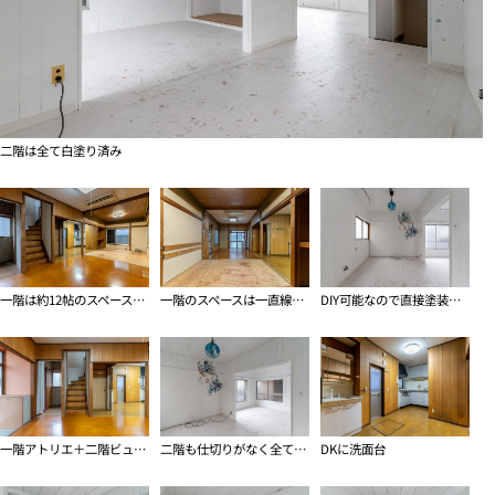
二階は全て白塗り済み
一階は約12帖のスペース+DK
一階のスペースは一直線につながる形
DIY可能なので直接塗装も可能
一階アトリエ＋二階ビューイングルームが良さそう
二階も仕切りがなく全て繋がっている空間
DKに洗面台