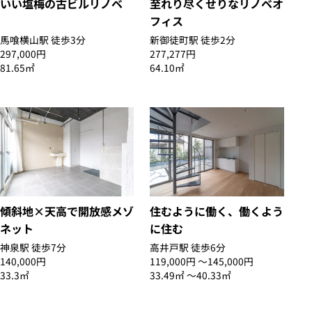
いい塩梅の古ビルリノベ
至れり尽くせりなリノベオ
フィス
馬喰横山駅 徒歩3分
新御徒町駅 徒歩2分
297,000円
277,277円
81.65㎡
64.10㎡
傾斜地×天高で開放感メゾ
住むように働く、働くよう
ネット
に住む
神泉駅 徒歩7分
高井戸駅 徒歩6分
140,000円
119,000円 〜145,000円
33.3㎡
33.49㎡ 〜40.33㎡