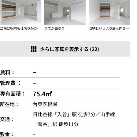
二階は収納も仕切りがはずされています
全てが白塗り
収納というより展示向きになっている押入
さらに写真を表示する (22)
−
賃料
−
管理費
75.4㎡
専有面積
所在地
台東区根岸
日比谷線「入谷」駅 徒歩7分／山手線
交通
「鶯谷」駅 徒歩11分
敷金
−