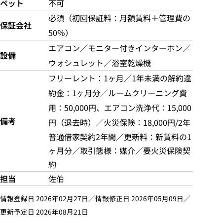
ペット
不可
必須（初回保証料：月額賃料＋管理費の
保証会社
50％）
エアコン／モニター付きインターホン／
設備
ウォシュレット／浴室乾燥機
フリーレント：1ヶ月／1
年未満の解約違
約金：
1
ヶ月分／ルームクリーニング費
用：50,000円、エアコン洗浄代：15,000
備考
円（退去時）／火災保険：18,000円/2年
普通借家契約2年間／更新料：新賃料の1
ヶ月分／取引態様：媒介／要火災保険契
約
担当
佐伯
情報登録日 2026年02月27日／情報修正日 2026年05月09日／
更新予定日 2026年08月21日