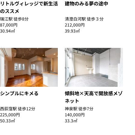
リトルヴィレッジで新生活
建物のみる夢の途中
のススメ
瑞江駅 徒歩8分
清澄白河駅 徒歩３分
87,000円
212,000円
30.94㎡
39.93㎡
シンプルにキメる
傾斜地×天高で開放感メゾ
ネット
西荻窪駅 徒歩12分
神泉駅 徒歩7分
225,000円
140,000円
50.33㎡
33.3㎡