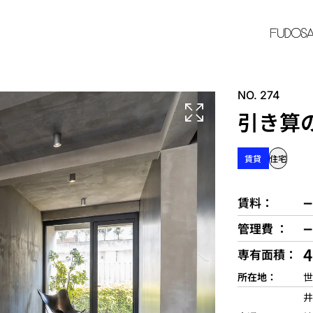
NO. 274
引き算
賃貸
住宅
−
賃料
−
管理費
4
専有面積
所在地
世
井