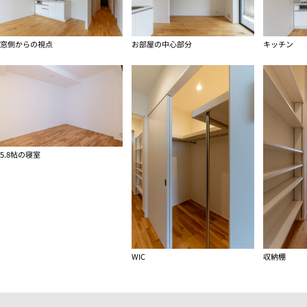
窓側からの視点
お部屋の中心部分
キッチン
5.8帖の寝室
WIC
収納棚