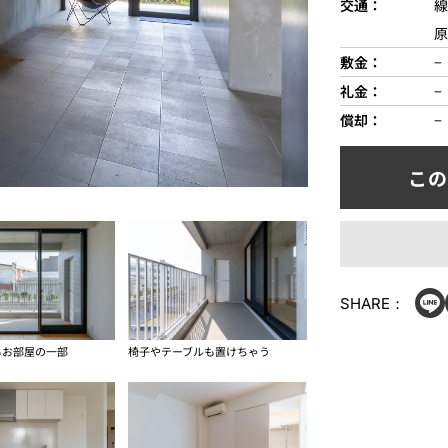
交通
線
原
敷金
−
礼金
−
償却
−
SHARE：
もお部屋の一部
椅子やテーブルも置けちゃう