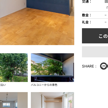
交通
田
「
敷金
−
礼金
−
SHARE：
道沿い
バルコニーからの景色