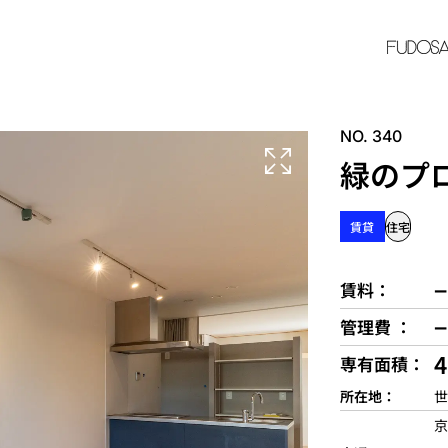
NO. 340
緑のプ
賃貸
住宅
−
賃料
−
管理費
4
専有面積
所在地
世
京