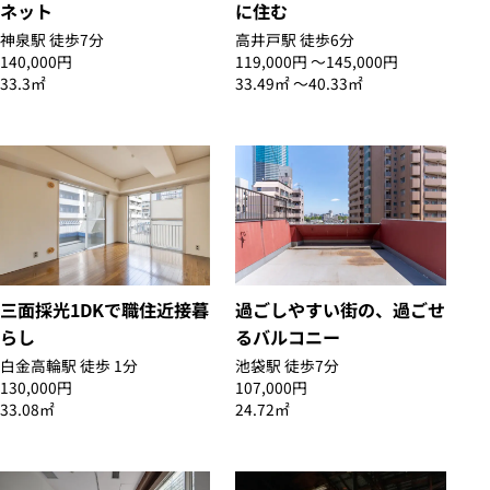
ネット
に住む
神泉駅 徒歩7分
高井戸駅 徒歩6分
140,000円
119,000円 〜145,000円
33.3㎡
33.49㎡ 〜40.33㎡
三面採光1DKで職住近接暮
過ごしやすい街の、過ごせ
らし
るバルコニー
白金高輪駅 徒歩 1分
池袋駅 徒歩7分
130,000円
107,000円
33.08㎡
24.72㎡