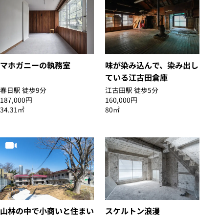
マホガニーの執務室
味が染み込んで、染み出し
ている江古田倉庫
春日駅 徒歩9分
江古田駅 徒歩5分
187,000円
160,000円
34.31㎡
80㎡
山林の中で小商いと住まい
スケルトン浪漫