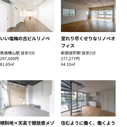
いい塩梅の古ビルリノベ
至れり尽くせりなリノベオ
フィス
馬喰横山駅 徒歩3分
新御徒町駅 徒歩2分
297,000円
277,277円
81.65㎡
64.10㎡
傾斜地×天高で開放感メゾ
住むように働く、働くよう