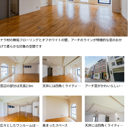
ナラ材の無垢フローリングとオフホワイトの壁、アーチのラインが特徴的な窓のおか
げで柔らかな印象の空間です
窓辺の部分は天高2.9m
天井には四角くライティングレールが配され、照明計画の自由度が高い
アーチ窓がかわいらしい印象の建物です
広々としたワンルームはレイアウトの自由度高め
奥まったスペース
天井には四角くライティングレールが配され、照明計画の自由度が高い