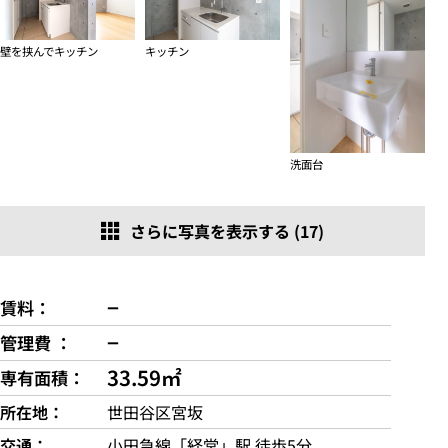
壁を挟んでキッチン
キッチン
洗面台
さらに写真を表示する (17)
−
賃料
−
管理費
33.59㎡
専有面積
所在地
世田谷区宮坂
交通
小田急線「経堂」駅 徒歩5分