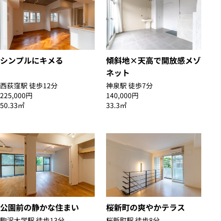
シンプルにキメる
傾斜地×天高で開放感メゾ
ネット
西荻窪駅 徒歩12分
神泉駅 徒歩7分
225,000円
140,000円
50.33㎡
33.3㎡
公園前の静かな住まい
桜新町の爽やかテラス
駒沢大学駅 徒歩13分
桜新町駅 徒歩8分