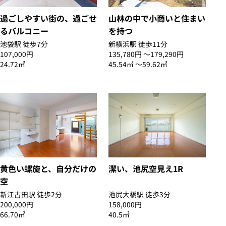
過ごしやすい街の、過ごせ
山林の中で小商いと住まい
るバルコニー
を持つ
池袋駅 徒歩7分
新横浜駅 徒歩11分
107,000円
135,780円 〜179,290円
24.72㎡
45.54㎡ 〜59.62㎡
黄色い螺旋と、自分だけの
潔い、池尻空見え1R
空
新江古田駅 徒歩2分
池尻大橋駅 徒歩3分
200,000円
158,000円
66.70㎡
40.5㎡