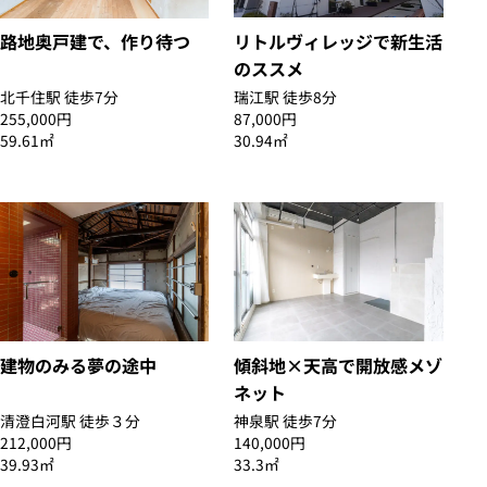
リトルヴィレッジで新生活
路地奥戸建で、作り待つ
のススメ
北千住駅 徒歩7分
瑞江駅 徒歩8分
255,000円
87,000円
59.61㎡
30.94㎡
建物のみる夢の途中
傾斜地×天高で開放感メゾ
ネット
清澄白河駅 徒歩３分
神泉駅 徒歩7分
212,000円
140,000円
39.93㎡
33.3㎡