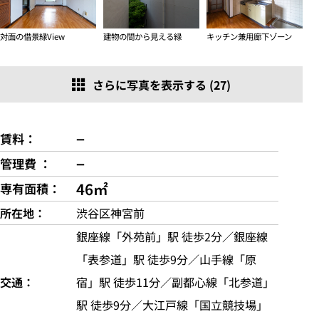
対面の借景緑View
建物の間から見える緑
キッチン兼用廊下ゾーン
さらに写真を表示する (27)
−
賃料
−
管理費
46㎡
専有面積
所在地
渋谷区神宮前
銀座線「外苑前」駅 徒歩2分／銀座線
「表参道」駅 徒歩9分／山手線「原
交通
宿」駅 徒歩11分／副都心線「北参道」
駅 徒歩9分／大江戸線「国立競技場」