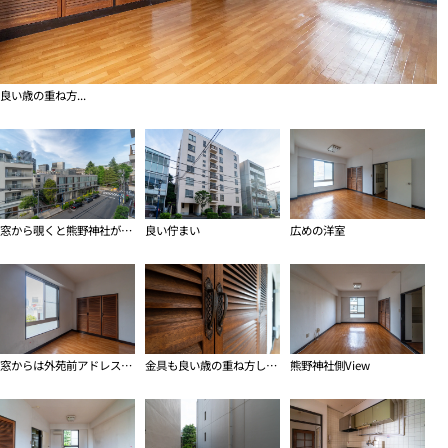
良い歳の重ね方...
窓から覗くと熊野神社が見える
良い佇まい
広めの洋室
窓からは外苑前アドレスを感じられるViewが
金具も良い歳の重ね方してる
熊野神社側View