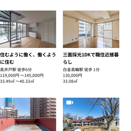
住むように働く、働くよう
三面採光1DKで職住近接暮
に住む
らし
高井戸駅 徒歩6分
白金高輪駅 徒歩 1分
119,000円 〜145,000円
130,000円
33.49㎡ 〜40.33㎡
33.08㎡