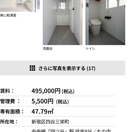
奥に給湯室
洗面台
トイレ
さらに写真を表示する (17)
495,000円
賃料
(税込)
5,500円
管理費
(税込)
47.79㎡
専有面積
所在地
新宿区四谷三栄町
中央線「四ツ谷」駅 徒歩8分／丸の内