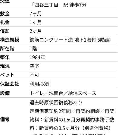
交通
「四谷三丁目」駅 徒歩7分
敷金
7ヶ月
礼金
1ヶ月
償却
2ヶ月
構造規模
鉄筋コンクリート造 地下1階付 5階建
所在階
1階
築年
1984年
現況
空室
ペット
不可
保証会社
利用必須
設備
トイレ／洗面台／給湯スペース
退去時原状回復義務あり
定期借家契約2年間／再契約相談／再契
備考
約料：新賃料の1ヶ月分再契約事務手数
料：新賃料の0.5ヶ月分（別途消費税）