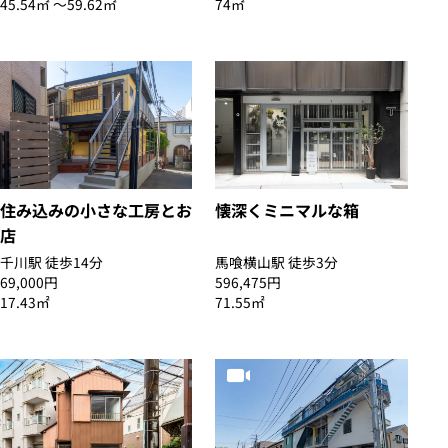
45.54㎡ 〜59.62㎡
74㎡
住み込みの小さな工房とお
懐深くミニマルな箱
店
千川駅 徒歩14分
馬喰横山駅 徒歩3分
69,000円
596,475円
17.43㎡
71.55㎡