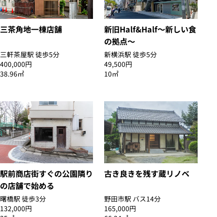
三茶角地一棟店舗
新旧Half&Half〜新しい食
の拠点〜
三軒茶屋駅 徒歩5分
新横浜駅 徒歩5分
400,000円
49,500円
38.96㎡
10㎡
駅前商店街すぐの公園隣り
古き良きを残す蔵リノベ
の店舗で始める
曙橋駅 徒歩3分
野田市駅 バス14分
132,000円
165,000円