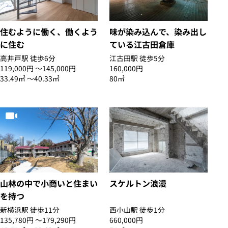
住むように働く、働くよう
味が染み込んで、染み出し
に住む
ている江古田倉庫
高井戸駅 徒歩6分
江古田駅 徒歩5分
119,000円 〜145,000円
160,000円
33.49㎡ 〜40.33㎡
80㎡
山林の中で小商いと住まい
スケルトン浪漫
を持つ
新横浜駅 徒歩11分
西小山駅 徒歩1分
135,780円 〜179,290円
660,000円