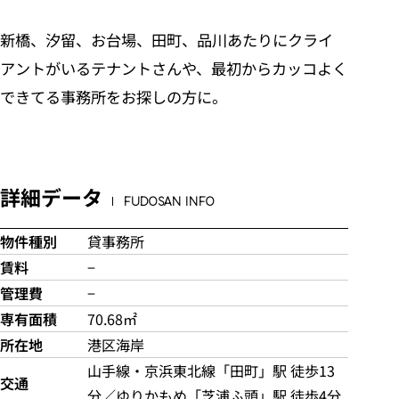
新橋、汐留、お台場、田町、品川あたりにクライ
アントがいるテナントさんや、最初からカッコよく
できてる事務所をお探しの方に。
詳細データ
FUDOSAN INFO
物件種別
貸事務所
賃料
−
管理費
−
専有面積
70.68㎡
所在地
港区海岸
山手線・京浜東北線「田町」駅 徒歩13
交通
分／ゆりかもめ「芝浦ふ頭」駅 徒歩4分