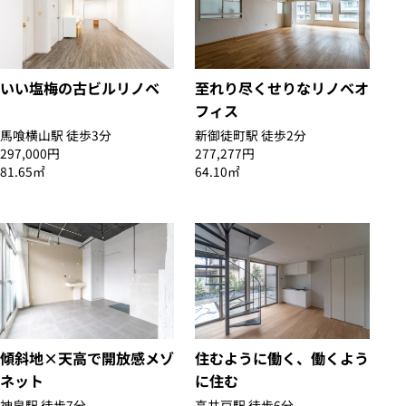
いい塩梅の古ビルリノベ
至れり尽くせりなリノベオ
フィス
馬喰横山駅 徒歩3分
新御徒町駅 徒歩2分
297,000円
277,277円
81.65㎡
64.10㎡
傾斜地×天高で開放感メゾ
住むように働く、働くよう
ネット
に住む
神泉駅 徒歩7分
高井戸駅 徒歩6分