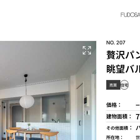
NO. 207
贅沢パ
眺望バ
売買
住宅
−
価格
建物面積
その他面積
所在地
世