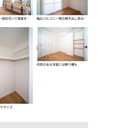
L型のLDKを一部区切って個室を作れるオプションつき
幅広バルコニー側の掃き出し窓は二重サッシ
内窓のある洋室には飾り棚も
ぷりサイズ