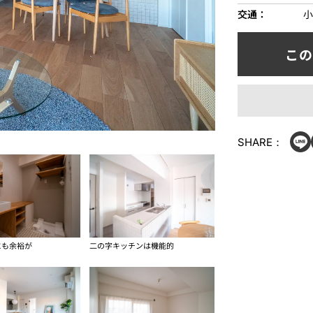
交通
⼩
SHARE：
にも余裕が
二の字キッチンは機能的