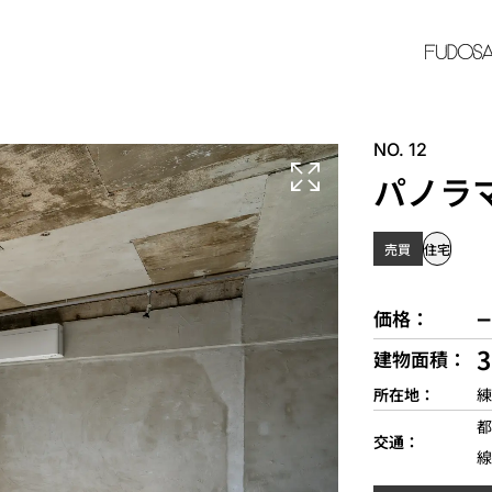
NO. 12
パノラマ
売買
住宅
−
価格
建物面積
所在地
練
都
交通
線