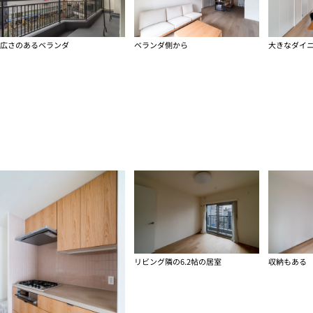
広さのあるベランダ
ベランダ側から
リビング隣の6.2帖の居室
収納もある