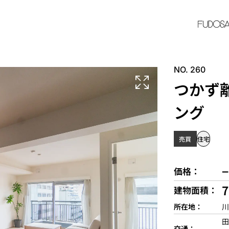
NO. 260
つかず
ング
売買
住宅
−
価格
建物面積
所在地
川
田
交通