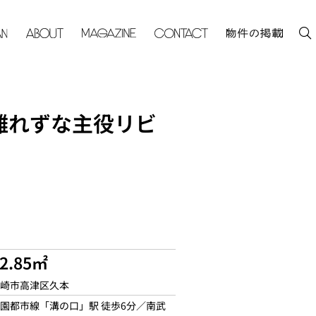
離れずな主役リビ
72.85㎡
崎市高津区久本
園都市線「溝の口」駅 徒歩6分／南武