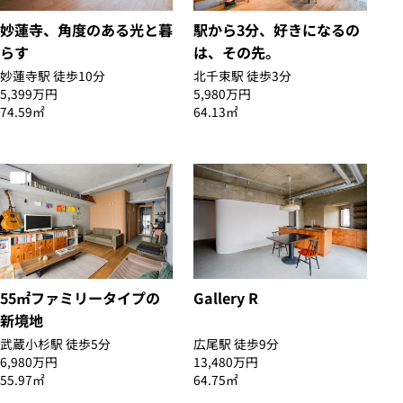
妙蓮寺、角度のある光と暮
駅から3分、好きになるの
らす
は、その先。
妙蓮寺駅 徒歩10分
北千束駅 徒歩3分
5,399万円
5,980万円
74.59㎡
64.13㎡
55㎡ファミリータイプの
Gallery R
新境地
武蔵小杉駅 徒歩5分
広尾駅 徒歩9分
6,980万円
13,480万円
55.97㎡
64.75㎡