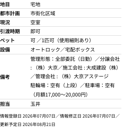
地目
宅地
都市計画
市街化区域
現況
空室
引渡時期
即可
ペット
可 ／1匹可（使用細則あり）
設備
オートロック／宅配ボックス
管理形態：全部委託（日勤）／分譲会社
: （株）大京／施工会社 : 大成建設（株）
／管理会社 : （株）大京アステージ
備考
駐輪場：空有（上段）／駐車場：空有
（月額17,000〜20,000円）
担当
玉井
情報登録日 2026年07月07日／情報修正日 2026年07月07日／
更新予定日 2026年08月21日