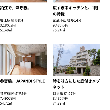
狛江で、深呼吸。
広すぎるキッチンと、1階
の特権
狛江駅 徒歩8分
武蔵小山 徒歩14分
3,180万円
9,480万円
51.48㎡
75.24㎡
参宮橋、JAPANDI STYLE
時を味方にした庭付きメゾ
ネット
参宮橋駅 徒歩5分
目黒駅 徒歩7分
7,490万円
8,480万円
54.72㎡
74.79㎡