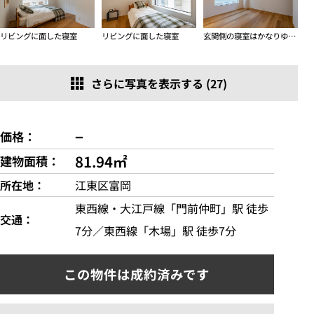
リビングに面した寝室
リビングに面した寝室
玄関側の寝室はかなりゆったり
さらに写真を表示する (27)
−
価格
81.94㎡
建物面積
所在地
江東区富岡
東西線・大江戸線「門前仲町」駅 徒歩
交通
7分／東西線「木場」駅 徒歩7分