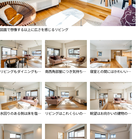
図面で想像する以上に広さを感じるリビング
リビングもダイニングも、どちらもゆったりとした広さ
南西角部屋につき気持ちのいい光が入ってきます
寝室との間にはかわいい小窓も
水回りのある側は床を塩ビタイルに切り替えています
リビングはこれくらいの広さがあるとうれしいですよね
眺望はお向かいの建物の外壁と廊下ですが、視線はあまり気になりません