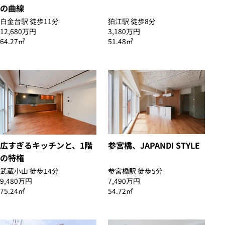
の曲線
白金台駅 徒歩11分
狛江駅 徒歩8分
12,680万円
3,180万円
64.27㎡
51.48㎡
参宮橋、JAPANDI STYLE
広すぎるキッチンと、1階
の特権
武蔵小山 徒歩14分
参宮橋駅 徒歩5分
9,480万円
7,490万円
75.24㎡
54.72㎡