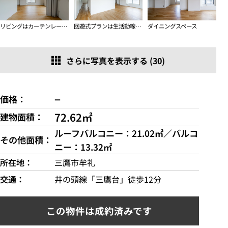
リビングはカーテンレールで仕切ることも可能
回遊式プランは生活動線がとてもよい
ダイニングスペース
さらに写真を表示する (30)
−
価格
72.62㎡
建物面積
ルーフバルコニー：21.02㎡／バルコ
その他面積
ニー：13.32㎡
所在地
三鷹市牟礼
交通
井の頭線「三鷹台」徒歩12分