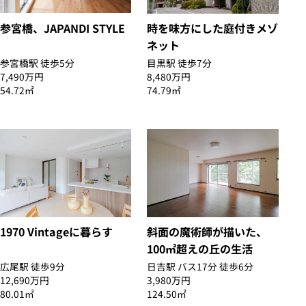
参宮橋、JAPANDI STYLE
時を味方にした庭付きメゾ
ネット
参宮橋駅 徒歩5分
目黒駅 徒歩7分
7,490万円
8,480万円
54.72㎡
74.79㎡
1970 Vintageに暮らす
斜面の魔術師が描いた、
100㎡超えの丘の生活
広尾駅 徒歩9分
日吉駅 バス17分 徒歩6分
12,690万円
3,980万円
80.01㎡
124.50㎡