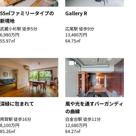
55㎡ファミリータイプの
Gallery R
新境地
武蔵小杉駅 徒歩5分
広尾駅 徒歩9分
6,980万円
13,480万円
55.97㎡
64.75㎡
深緑に包まれて
風や光を通すバーガンディ
の曲線
用賀駅 徒歩16分
白金台駅 徒歩11分
8,100万円
12,680万円
85.26㎡
64.27㎡