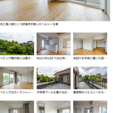
光と風と緑という好条件が揃ったヘルシーな家
リビング眼の前には豊かな緑が広がります
MUJI HOUSEで2022年にフルリノベーションしたシンプルな空間
水回りを中央に置いた回遊式プラン
リビングはカーテンレールで仕切ることも可能
子供用プールも置ける広さのあるルーフバルコニー
書斎側のバルコニーからも緑が見えます